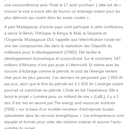
une visioconférence avec l’Inde le 17 août prochain. L’idée est de «
trouver la voie à suivre afin de fournir un éclairage solaire pour les
plus démunis qui vivent dans les zones rurales ».
A part Madagascar, d’autres pays vont participer à cette conférence,
à savoir le Bénin, l’Ethiopie, le Kenya, le Mali, la Tanzanie et
l’Ouganda. Madagascar DLC rappelle que l’électrification rurale est
une des composantes clés dans la réalisation des Objectifs du
millénaire pour le développement (OMD). Elle facilite le
développement économique et socioculturel. Sur le continent, 587
millions d’Africains n’ont pas accès à l’électricité. Et même avec les
sources d’éclairage comme le pétrole, le coût de l’énergie revient
cher pour les plus pauvres. Ces derniers ne perçoivent pas 2 000 Ar
par jour, alors que le litre du pétrole est à 1 850 Ar. L’énergie solaire
pourrait se substituer au pétrole. L’Inde en fait l’expérience. Elle a
lancé le projet « Lumière pour un milliard de vies » (LaBL), il y a 3
ans. Il est mis en œuvre par The energy and resources institute
(TERI) « sur la base d’un modèle novateur d’entreprises locales
spécialisées dans les services énergétiques ». Les entrepreneurs sont
équipés et formés pour créer des stations solaires et assurer l’auto-
viabilité du projet.