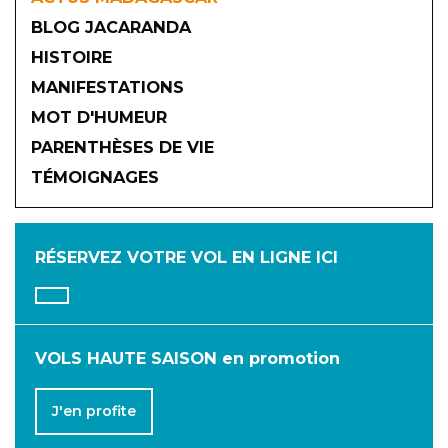
BLOG JACARANDA
HISTOIRE
MANIFESTATIONS
MOT D'HUMEUR
2026
PARENTHÈSES DE VIE
TÉMOIGNAGES
JANVIER
FÉVRIER
MARS
AVRIL
MAI
JUIN
RÉSERVEZ VOTRE VOL
EN LIGNE ICI
JUILLET
AOÛT
SEPTEMBRE
OCTOBRE
NOVEMBRE
DÉCEMBRE
VOLS HAUTE SAISON en promotion
J'en profite