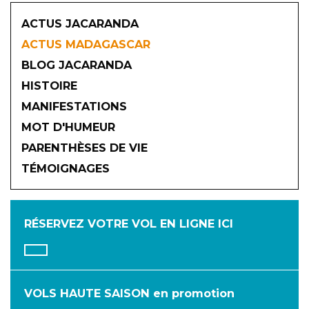
ACTUS JACARANDA
ACTUS MADAGASCAR
BLOG JACARANDA
HISTOIRE
MANIFESTATIONS
MOT D'HUMEUR
2026
PARENTHÈSES DE VIE
TÉMOIGNAGES
JANVIER
FÉVRIER
MARS
AVRIL
MAI
JUIN
RÉSERVEZ VOTRE VOL
EN LIGNE ICI
JUILLET
AOÛT
SEPTEMBRE
OCTOBRE
NOVEMBRE
DÉCEMBRE
VOLS HAUTE SAISON en promotion