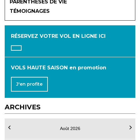
PARENTHÈSES DE VIE
TÉMOIGNAGES
JANVIER
FÉVRIER
MARS
AVRIL
MAI
JUIN
RÉSERVEZ VOTRE VOL
EN LIGNE ICI
JUILLET
AOÛT
SEPTEMBRE
OCTOBRE
NOVEMBRE
DÉCEMBRE
VOLS HAUTE SAISON en promotion
J'en profite
ARCHIVES
Août 2026