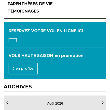
2026
PARENTHÈSES DE VIE
TÉMOIGNAGES
JANVIER
FÉVRIER
MARS
AVRIL
MAI
JUIN
RÉSERVEZ VOTRE VOL
EN LIGNE ICI
JUILLET
AOÛT
SEPTEMBRE
OCTOBRE
NOVEMBRE
DÉCEMBRE
VOLS HAUTE SAISON en promotion
J'en profite
ARCHIVES
Août 2026