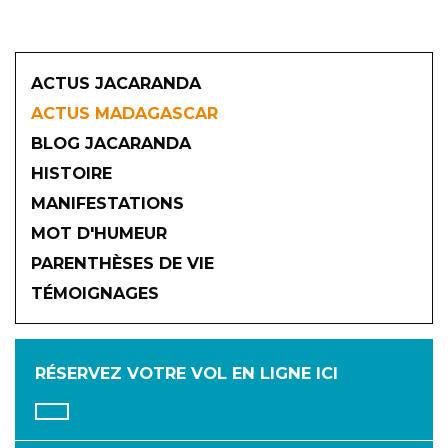
ACTUS JACARANDA
ACTUS MADAGASCAR
BLOG JACARANDA
HISTOIRE
MANIFESTATIONS
MOT D'HUMEUR
2026
PARENTHÈSES DE VIE
TÉMOIGNAGES
JANVIER
FÉVRIER
MARS
AVRIL
MAI
JUIN
RÉSERVEZ VOTRE VOL
EN LIGNE ICI
JUILLET
AOÛT
SEPTEMBRE
OCTOBRE
NOVEMBRE
DÉCEMBRE