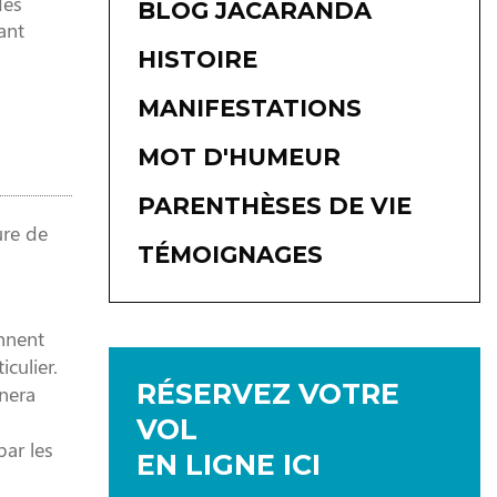
des
BLOG JACARANDA
ant
HISTOIRE
MANIFESTATIONS
MOT D'HUMEUR
PARENTHÈSES DE VIE
ure de
TÉMOIGNAGES
nnent
culier.
RÉSERVEZ VOTRE
nnera
VOL
par les
EN LIGNE ICI