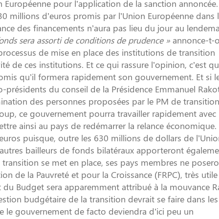
n Européenne pour l’application de la sanction annoncée.
30 millions d’euros promis par l’Union Européenne dans 
ance des financements n’aura pas lieu du jour au lendem
nds sera assorti de conditions de prudence »
annonce-t-o
rocessus de mise en place des institutions de transition 
 de ces institutions. Et ce qui rassure l’opinion, c’est qu
mis qu’il formera rapidement son gouvernement. Et si l
 co-présidents du conseil de la Présidence Emmanuel Rak
mination des personnes proposées par le PM de transition
oup, ce gouvernement pourra travailler rapidement avec 
ettre ainsi au pays de redémarrer la relance économique.
euros puisque, outre les 630 millions de dollars de l’Uni
 autres bailleurs de fonds bilatéraux apporteront égaleme
ie transition se met en place, ses pays membres ne posero
on de la Pauvreté et pour la Croissance (FRPC), très utile
et du Budget sera apparemment attribué à la mouvance Ra
tion budgétaire de la transition devrait se faire dans les
e le gouvernement de facto deviendra d’ici peu un