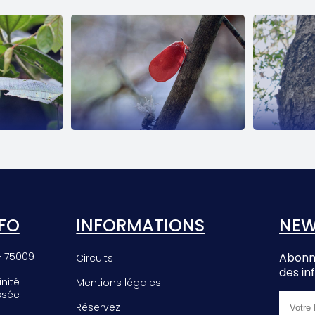
EE
PHROMNIA
E
ROSEA
FO
INFORMATIONS
NEW
– 75009
Abonne
Circuits
des in
inité
Mentions légales
ssée
Réservez !