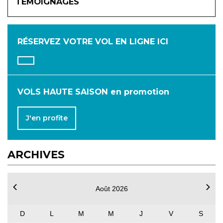
TÉMOIGNAGES
JANVIER
FÉVRIER
MARS
AVRIL
MAI
JUIN
RÉSERVEZ VOTRE VOL
EN LIGNE ICI
JUILLET
AOÛT
SEPTEMBRE
OCTOBRE
NOVEMBRE
DÉCEMBRE
VOLS HAUTE SAISON en promotion
J'en profite
ARCHIVES
Août 2026
D
L
M
M
J
V
S