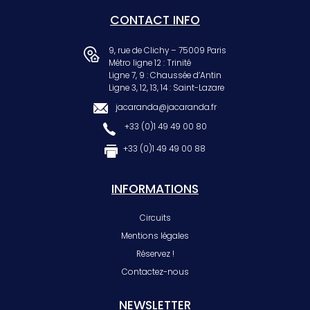
CONTACT INFO
9, rue de Clichy – 75009 Paris
Métro ligne 12 : Trinité
Ligne 7, 9 : Chaussée d’Antin
Ligne 3, 12, 13, 14 : Saint-Lazare
jacaranda@jacaranda.fr
+33 (0)1 49 49 00 80
+33 (0)1 49 49 00 88
INFORMATIONS
Circuits
Mentions légales
Réservez !
Contactez-nous
NEWSLETTER