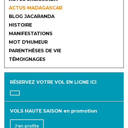
ACTUS MADAGASCAR
BLOG JACARANDA
HISTOIRE
MANIFESTATIONS
MOT D'HUMEUR
2026
PARENTHÈSES DE VIE
TÉMOIGNAGES
JANVIER
FÉVRIER
MARS
AVRIL
MAI
JUIN
RÉSERVEZ VOTRE VOL
EN LIGNE ICI
JUILLET
AOÛT
SEPTEMBRE
OCTOBRE
NOVEMBRE
DÉCEMBRE
VOLS HAUTE SAISON en promotion
J'en profite