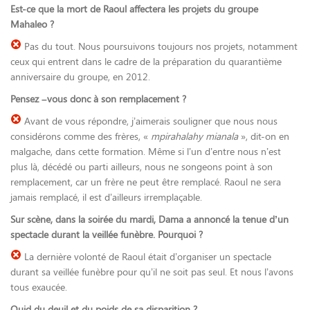
Est-ce que la mort de Raoul affectera les projets du groupe
Mahaleo ?
Pas du tout. Nous poursuivons toujours nos projets, notamment
ceux qui entrent dans le cadre de la préparation du quarantième
anniversaire du groupe, en 2012.
Pensez –vous donc à son remplacement ?
Avant de vous répondre, j’aimerais souligner que nous nous
considérons comme des frères, «
mpirahalahy mianala
», dit-on en
malgache, dans cette formation. Même si l’un d’entre nous n’est
plus là, décédé ou parti ailleurs, nous ne songeons point à son
remplacement, car un frère ne peut être remplacé. Raoul ne sera
jamais remplacé, il est d’ailleurs irremplaçable.
Sur scène, dans la soirée du mardi, Dama a annoncé la tenue d’un
spectacle durant la veillée funèbre. Pourquoi ?
La dernière volonté de Raoul était d’organiser un spectacle
durant sa veillée funèbre pour qu’il ne soit pas seul. Et nous l’avons
tous exaucée.
Quid du deuil et du poids de sa disparition ?