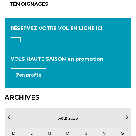
TÉMOIGNAGES
JANVIER
FÉVRIER
MARS
AVRIL
MAI
JUIN
RÉSERVEZ VOTRE VOL
EN LIGNE ICI
JUILLET
AOÛT
SEPTEMBRE
OCTOBRE
NOVEMBRE
DÉCEMBRE
VOLS HAUTE SAISON en promotion
J'en profite
ARCHIVES
Août 2026
D
L
M
M
J
V
S