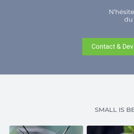
N’hésite
du 
Contact & Dev
SMALL IS BE