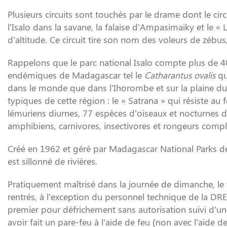
Plusieurs circuits sont touchés par le drame dont le cir
l’Isalo dans la savane, la falaise d’Ampasimaiky et le «
d’altitude. Ce circuit tire son nom des voleurs de zébus, q
Rappelons que le parc national Isalo compte plus de 4
endémiques de Madagascar tel le
Catharantus ovalis
qu
dans le monde que dans l’Ihorombe et sur la plaine du
typiques de cette région : le « Satrana » qui résiste au
lémuriens diurnes, 77 espèces d’oiseaux et nocturnes 
amphibiens, carnivores, insectivores et rongeurs complèt
Créé en 1962 et géré par Madagascar National Parks d
est sillonné de rivières.
Pratiquement maîtrisé dans la journée de dimanche, le 
rentrés, à l’exception du personnel technique de la DR
premier pour défrichement sans autorisation suivi d’une
avoir fait un pare-feu à l’aide de feu (non avec l’aide d