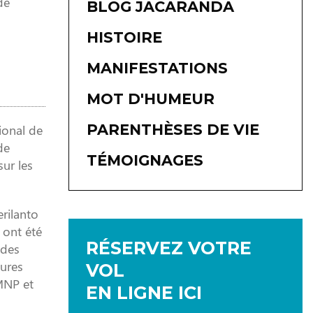
de
BLOG JACARANDA
HISTOIRE
MANIFESTATIONS
MOT D'HUMEUR
PARENTHÈSES DE VIE
ional de
de
TÉMOIGNAGES
sur les
rilanto
 ont été
RÉSERVEZ VOTRE
 des
tures
VOL
MNP et
EN LIGNE ICI