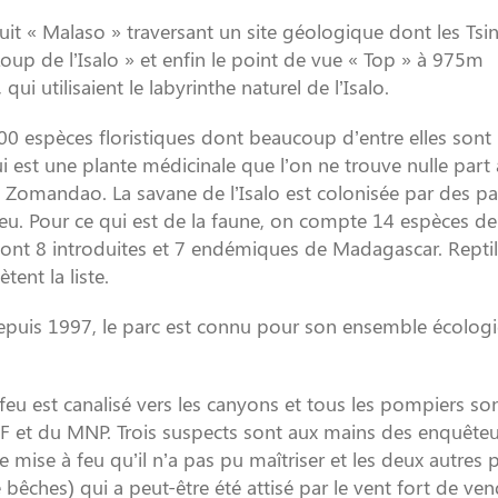
cuit « Malaso » traversant un site géologique dont les Tsi
 Loup de l’Isalo » et enfin le point de vue « Top » à 975m
ui utilisaient le labyrinthe naturel de l’Isalo.
00 espèces floristiques dont beaucoup d’entre elles sont
i est une plante médicinale que l’on ne trouve nulle part a
 Zomandao. La savane de l’Isalo est colonisée par des pa
 feu. Pour ce qui est de la faune, on compte 14 espèces de
dont 8 introduites et 7 endémiques de Madagascar. Reptil
ent la liste.
epuis 1997, le parc est connu pour son ensemble écologi
feu est canalisé vers les canyons et tous les pompiers so
EF et du MNP. Trois suspects sont aux mains des enquêteur
 mise à feu qu’il n’a pas pu maîtriser et les deux autres 
e bêches) qui a peut-être été attisé par le vent fort de ve