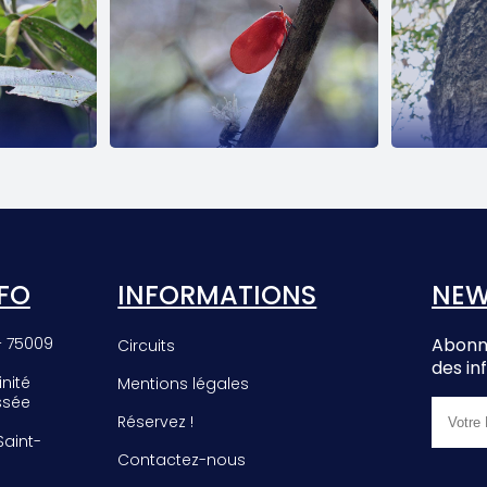
EE
PHROMNIA
E
ROSEA
FO
INFORMATIONS
NEW
– 75009
Abonne
Circuits
des in
inité
Mentions légales
ssée
Réservez !
 Saint-
Contactez-nous