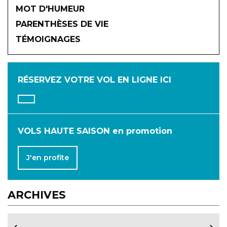
MOT D'HUMEUR
2026
PARENTHÈSES DE VIE
TÉMOIGNAGES
JANVIER
FÉVRIER
MARS
AVRIL
MAI
JUIN
RÉSERVEZ VOTRE VOL
EN LIGNE ICI
JUILLET
AOÛT
SEPTEMBRE
OCTOBRE
NOVEMBRE
DÉCEMBRE
VOLS HAUTE SAISON en promotion
J'en profite
ARCHIVES