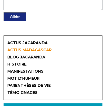
ACTUS JACARANDA
ACTUS MADAGASCAR
BLOG JACARANDA
HISTOIRE
MANIFESTATIONS
MOT D'HUMEUR
2026
PARENTHÈSES DE VIE
TÉMOIGNAGES
JANVIER
FÉVRIER
MARS
AVRIL
MAI
JUIN