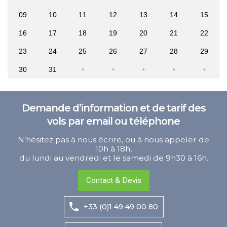
09
10
11
12
13
14
15
16
17
18
19
20
21
22
23
24
25
26
27
28
29
30
31
Demande d’information et de tarif des
vols par email ou téléphone
N’hésitez pas à nous écrire, ou à nous appeler de
10h à 18h,
du lundi au vendredi et le samedi de 9h30 à 16h.
Contact & Devis
+33 (0)1 49 49 00 80