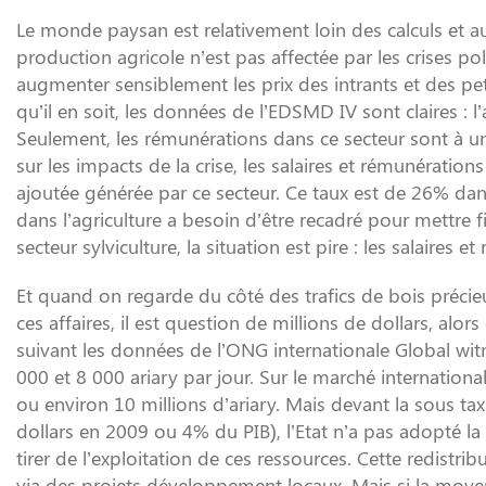
Le monde paysan est relativement loin des calculs et au
production agricole n’est pas affectée par les crises polit
augmenter sensiblement les prix des intrants et des pet
qu’il en soit, les données de l’EDSMD IV sont claires : 
Seulement, les rémunérations dans ce secteur sont à u
sur les impacts de la crise, les salaires et rémunératio
ajoutée générée par ce secteur. Ce taux est de 26% dan
dans l’agriculture a besoin d’être recadré pour mettre f
secteur sylviculture, la situation est pire : les salaire
Et quand on regarde du côté des trafics de bois précieu
ces affaires, il est question de millions de dollars, a
suivant les données de l’ONG internationale Global witne
000 et 8 000 ariary par jour. Sur le marché internation
ou environ 10 millions d’ariary. Mais devant la sous ta
dollars en 2009 ou 4% du PIB), l’Etat n’a pas adopté la 
tirer de l’exploitation de ces ressources. Cette redistr
via des projets développement locaux. Mais si la moyen