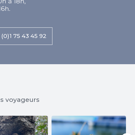
0h à 18h,
16h.
 (0)1 75 43 45 92
os voyageurs