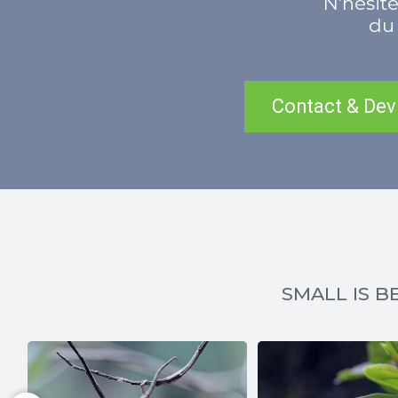
N’hésite
du 
Contact & Dev
SMALL IS BE