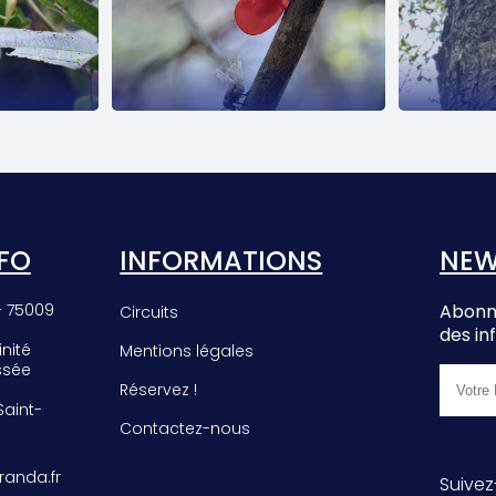
EE
PHROMNIA
E
ROSEA
FO
INFORMATIONS
NEW
– 75009
Abonne
Circuits
des in
inité
Mentions légales
ssée
Réservez !
 Saint-
Contactez-nous
anda.fr
Suivez