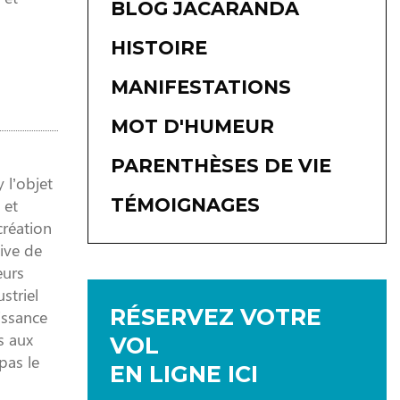
BLOG JACARANDA
HISTOIRE
MANIFESTATIONS
MOT D'HUMEUR
PARENTHÈSES DE VIE
 l’objet
TÉMOIGNAGES
 et
création
tive de
eurs
striel
RÉSERVEZ VOTRE
issance
s aux
VOL
pas le
EN LIGNE ICI