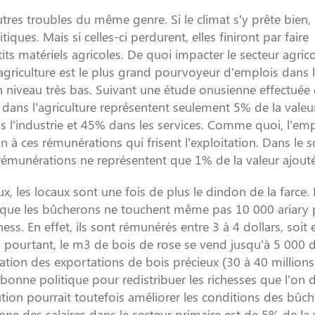
tres troubles du même genre. Si le climat s’y prête bien, 
iques. Mais si celles-ci perdurent, elles finiront par faire
its matériels agricoles. De quoi impacter le secteur agric
l’agriculture est le plus grand pourvoyeur d’emplois dans 
n niveau très bas. Suivant une étude onusienne effectuée
ns dans l’agriculture représentent seulement 5% de la valeu
s l’industrie et 45% dans les services. Comme quoi, l’emp
in à ces rémunérations qui frisent l’exploitation. Dans le 
s et rémunérations ne représentent que 1% de la valeur ajout
x, les locaux sont une fois de plus le dindon de la farce.
lors que les bûcherons ne touchent même pas 10 000 ariary 
ss. En effet, ils sont rémunérés entre 3 à 4 dollars, soit 
al pourtant, le m3 de bois de rose se vend jusqu’à 5 000 d
xation des exportations de bois précieux (30 à 40 million
bonne politique pour redistribuer les richesses que l’on d
ibution pourrait toutefois améliorer les conditions des bûc
ne des salaires dans le secteur primaire est de 5% de la 