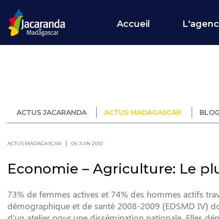
Accueil
L'agen
ACTUS JACARANDA
ACTUS MADAGASCAR
BLOG
ACTUS MADAGASCAR
04 JUIN 2010
Economie – Agriculture: Le p
73% de femmes actives et 74% des hommes actifs travai
démographique et de santé 2008-2009 (EDSMD IV) dont l
d’un atelier pour une dissémination nationale. Elles dé