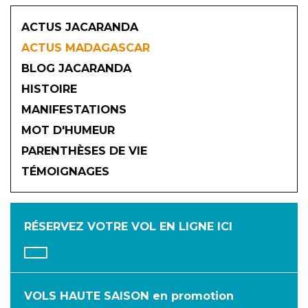
ACTUS JACARANDA
ACTUS MADAGASCAR
BLOG JACARANDA
HISTOIRE
MANIFESTATIONS
MOT D'HUMEUR
2026
PARENTHÈSES DE VIE
TÉMOIGNAGES
JANVIER
FÉVRIER
MARS
AVRIL
MAI
JUIN
RÉSERVEZ VOTRE VOL
EN LIGNE ICI
JUILLET
AOÛT
SEPTEMBRE
OCTOBRE
NOVEMBRE
DÉCEMBRE
VOLS HAUTE SAISON en promotion