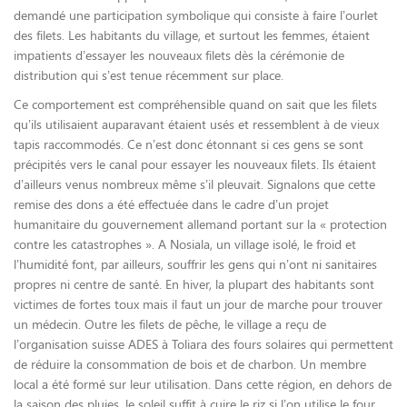
demandé une participation symbolique qui consiste à faire l’ourlet
des filets. Les habitants du village, et surtout les femmes, étaient
impatients d’essayer les nouveaux filets dès la cérémonie de
distribution qui s’est tenue récemment sur place.
Ce comportement est compréhensible quand on sait que les filets
qu’ils utilisaient auparavant étaient usés et ressemblent à de vieux
tapis raccommodés. Ce n’est donc étonnant si ces gens se sont
précipités vers le canal pour essayer les nouveaux filets. Ils étaient
d’ailleurs venus nombreux même s’il pleuvait. Signalons que cette
remise des dons a été effectuée dans le cadre d’un projet
humanitaire du gouvernement allemand portant sur la « protection
contre les catastrophes ». A Nosiala, un village isolé, le froid et
l’humidité font, par ailleurs, souffrir les gens qui n’ont ni sanitaires
propres ni centre de santé. En hiver, la plupart des habitants sont
victimes de fortes toux mais il faut un jour de marche pour trouver
un médecin. Outre les filets de pêche, le village a reçu de
l’organisation suisse ADES à Toliara des fours solaires qui permettent
de réduire la consommation de bois et de charbon. Un membre
local a été formé sur leur utilisation. Dans cette région, en dehors de
la saison des pluies, le soleil suffit à cuire le riz si l’on utilise le four