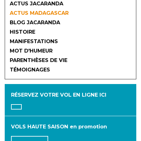
ACTUS JACARANDA
ACTUS MADAGASCAR
BLOG JACARANDA
HISTOIRE
MANIFESTATIONS
MOT D'HUMEUR
2026
PARENTHÈSES DE VIE
TÉMOIGNAGES
JANVIER
FÉVRIER
MARS
AVRIL
MAI
JUIN
RÉSERVEZ VOTRE VOL
EN LIGNE ICI
JUILLET
AOÛT
SEPTEMBRE
OCTOBRE
NOVEMBRE
DÉCEMBRE
VOLS HAUTE SAISON en promotion