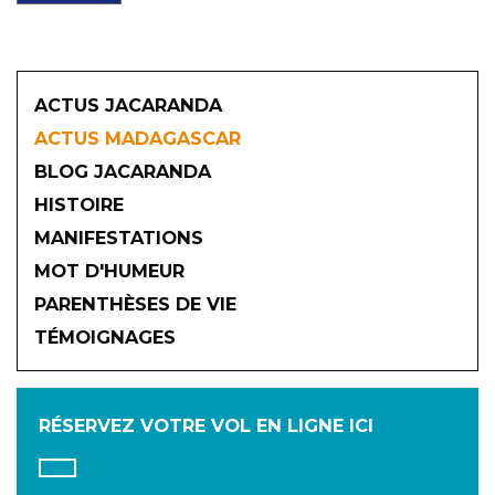
ACTUS JACARANDA
ACTUS MADAGASCAR
BLOG JACARANDA
HISTOIRE
MANIFESTATIONS
MOT D'HUMEUR
2026
PARENTHÈSES DE VIE
TÉMOIGNAGES
JANVIER
FÉVRIER
MARS
AVRIL
MAI
JUIN
RÉSERVEZ VOTRE VOL
EN LIGNE ICI
JUILLET
AOÛT
SEPTEMBRE
OCTOBRE
NOVEMBRE
DÉCEMBRE