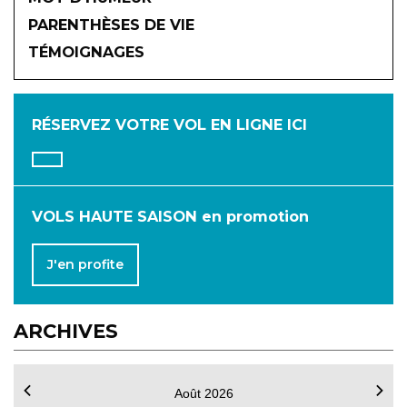
2026
PARENTHÈSES DE VIE
TÉMOIGNAGES
JANVIER
FÉVRIER
MARS
AVRIL
MAI
JUIN
RÉSERVEZ VOTRE VOL
EN LIGNE ICI
JUILLET
AOÛT
SEPTEMBRE
OCTOBRE
NOVEMBRE
DÉCEMBRE
VOLS HAUTE SAISON en promotion
J'en profite
ARCHIVES
Août 2026