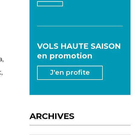
2026
VOLS HAUTE SAISON
en promotion
a,
JANVIER
FÉVRIER
MARS
J'en profite
,
AVRIL
MAI
JUIN
JUILLET
AOÛT
SEPTEMBRE
ARCHIVES
OCTOBRE
NOVEMBRE
DÉCEMBRE