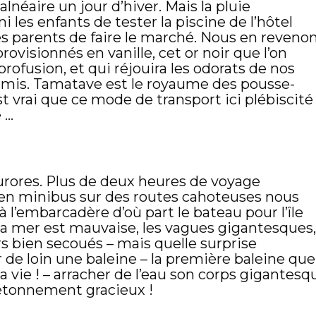
alnéaire un jour d’hiver. Mais la pluie
 les enfants de tester la piscine de l’hôtel
es parents de faire le marché. Nous en reveno
visionnés en vanille, cet or noir que l’on
 profusion, et qui réjouira les odorats de nos
 amis. Tamatave est le royaume des pousse-
est vrai que ce mode de transport ici plébiscité
 …
urores. Plus de deux heures de voyage
n minibus sur des routes cahoteuses nous
 l’embarcadère d’où part le bateau pour l’île
La mer est mauvaise, les vagues gigantesques,
rs bien secoués – mais quelle surprise
 de loin une baleine – la première baleine que
a vie ! – arracher de l’eau son corps gigantesq
étonnement gracieux !