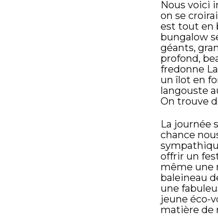
Nous voici in
on se croira
est tout en 
bungalow se
géants, gra
profond, be
fredonne
La
un îlot en f
langouste a
On trouve de
La journée s
chance nous
sympathique
offrir un fe
même une m
baleineau de
une fabuleu
jeune éco-v
matière de