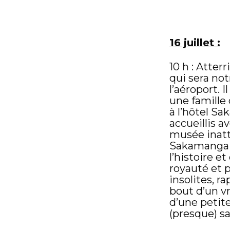
16 juillet :
10 h : Atter
qui sera no
l’aéroport.
une famille 
à l’hôtel S
accueillis a
musée inatt
Sakamanga e
l’histoire et
royauté et p
insolites, ra
bout d’un v
d’une petite
(presque) s