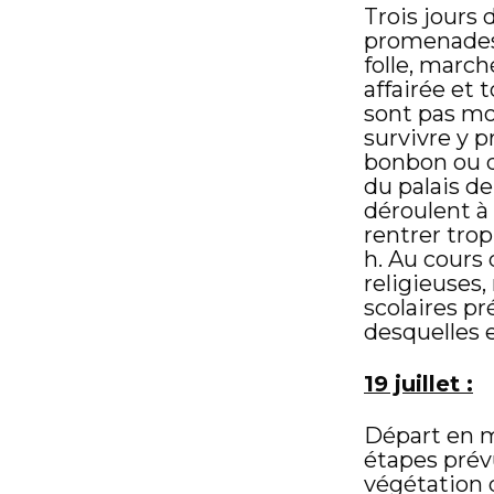
Trois jours 
promenades. 
folle, march
affairée et 
sont pas moi
survivre y p
bonbon ou d’
du palais de
déroulent à l
rentrer trop
h. Au cours
religieuses
scolaires p
desquelles e
19 juillet :
Départ en mi
étapes prévu
végétation d