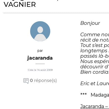
VAGNIER
Bonjour
Comme nous
récit de no
Tout s’est 
longtemps l
par
passés là-b
jacaranda
Nous espéro
découvrir d
Crée le 14 août 2009
Bien cordi
0
réponse(s)
Eric et Lau
***
Madagas
Jacaranda – 