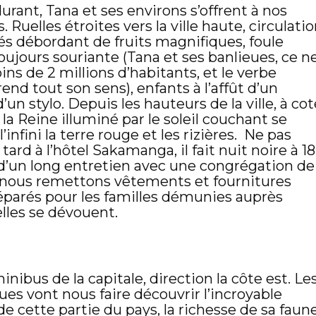
durant, Tana et ses environs s’offrent à nos
Ruelles étroites vers la ville haute, circulati
és débordant de fruits magnifiques, foule
toujours souriante (Tana et ses banlieues, ce n
ns de 2 millions d’habitants, et le verbe
rend tout son sens), enfants à l’affût d’un
un stylo. Depuis les hauteurs de la ville, à cot
la Reine
illuminé par le soleil couchant se
’infini la terre rouge et les rizières.
Ne pas
 tard à l’hôtel Sakamanga, il fait nuit noire à 18
 d’un long entretien avec une congrégation de
, nous remettons vêtements et fournitures
réparés pour les familles démunies auprès
lles se dévouent.
nibus de la capitale, direction la côte est. Le
es vont nous faire découvrir l’incroyable
e cette partie du pays, la richesse de sa faune