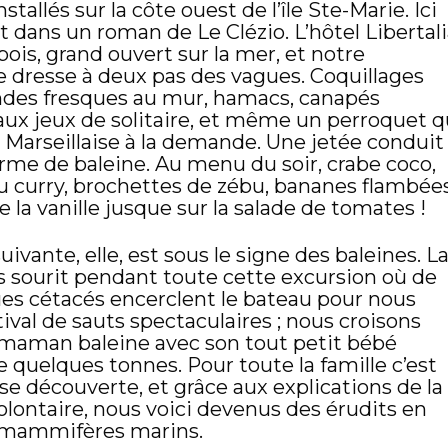
stallés sur la côte ouest de l’île Ste-Marie. Ici
it dans un roman de Le Clézio. L’hôtel Libertal
bois, grand ouvert sur la mer, et notre
 dresse à deux pas des vagues. Coquillages
ndes fresques au mur, hamacs, canapés
aux jeux de solitaire, et même un perroquet q
 Marseillaise
à la demande. Une jetée conduit
orme de baleine. Au menu du soir, crabe coco,
u curry, brochettes de zébu, bananes flambées
 la vanille jusque sur la salade de tomates !
uivante, elle, est sous le signe des baleines. L
 sourit pendant toute cette excursion où de
s cétacés encerclent le bateau pour nous
stival de sauts spectaculaires ; nous croisons
aman baleine avec son tout petit bébé
 quelques tonnes. Pour toute la famille c’est
se découverte, et grâce aux explications de la
olontaire, nous voici devenus des érudits en
 mammifères marins.