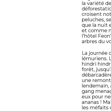
la variété de
déforestati
croisent no
peluches, se
que la nuit 
et comme n
l’hôtel Feon
arbres du v
La journée 
lémuriens. 
hindri hind
forêt, jusqu
débarcadère
une remonté
lendemain, 
gang menaça
eux pour ne
ananas ! Ma
les méfaits 