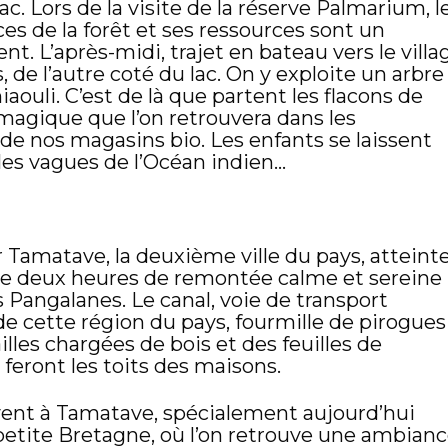
lac. Lors de la visite de la réserve Palmarium, l
es de la forêt et ses ressources sont un
t. L’après-midi, trajet en bateau vers le villa
 de l’autre coté du lac. On y exploite un arbre
niaouli. C’est de là que partent les flacons de
 magique que l’on retrouvera dans les
de nos magasins bio. Les enfants se laissent
 les vagues de l’Océan indien…
 Tamatave, la deuxième ville du pays, atteint
de deux heures de remontée calme et sereine
 Pangalanes. Le canal, voie de transport
de cette région du pays, fourmille de pirogues
illes chargées de bois et des feuilles de
 feront les toits des maisons.
uvent à Tamatave, spécialement aujourd’hui
petite Bretagne, où l’on retrouve une ambian