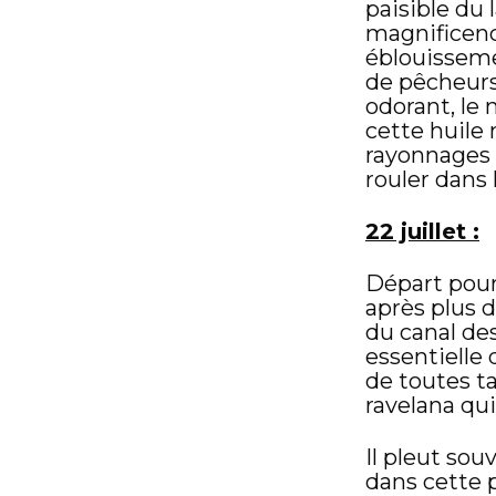
paisible du 
magnificenc
éblouissemen
de pêcheurs,
odorant, le 
cette huile
rayonnages 
rouler dans
22 juillet :
Départ pour
après plus 
du canal des
essentielle 
de toutes ta
ravelana qui
Il pleut so
dans cette 