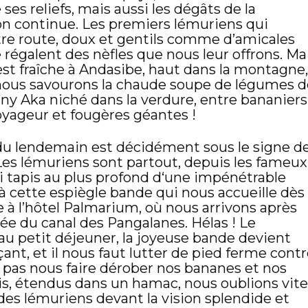
 ses reliefs, mais aussi les dégâts de la
on continue. Les premiers lémuriens qui
tre route, doux et gentils comme d’amicales
 régalent des nèfles que nous leur offrons. Ma
est fraîche à Andasibe, haut dans la montagne,
ous savourons la chaude soupe de légumes d
’ny Aka niché dans la verdure, entre bananiers
oyageur et fougères géantes !
du lendemain est décidément sous le signe d
Les lémuriens sont partout, depuis les fameux
ri tapis au plus profond d‘une impénétrable
’à cette espiègle bande qui nous accueille dès 
 à l’hôtel Palmarium, où nous arrivons après
e du canal des Pangalanes. Hélas ! Le
au petit déjeuner, la joyeuse bande devient
nt, et il nous faut lutter de pied ferme cont
 pas nous faire dérober nos bananes et nos
is, étendus dans un hamac, nous oublions vite
des lémuriens devant la vision splendide et