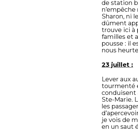
de station b
n’empêche ni
Sharon, ni l
dûment appro
trouve ici à
familles et
pousse : il 
nous heurte
23 juillet :
Lever aux a
tourmenté e
conduisent à
Ste-Marie. 
les passage
d’apercevoir
je vois de m
en un saut 