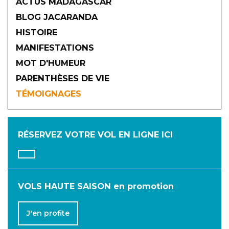
ACTUS MADAGASCAR
BLOG JACARANDA
HISTOIRE
MANIFESTATIONS
MOT D'HUMEUR
2026
PARENTHÈSES DE VIE
TÉMOIGNAGES
JANVIER
FÉVRIER
MARS
AVRIL
MAI
JUIN
RÉSERVEZ VOTRE VOL
EN LIGNE ICI
JUILLET
AOÛT
SEPTEMBRE
OCTOBRE
NOVEMBRE
DÉCEMBRE
VOLS HAUTE SAISON en promotion
J'en profite