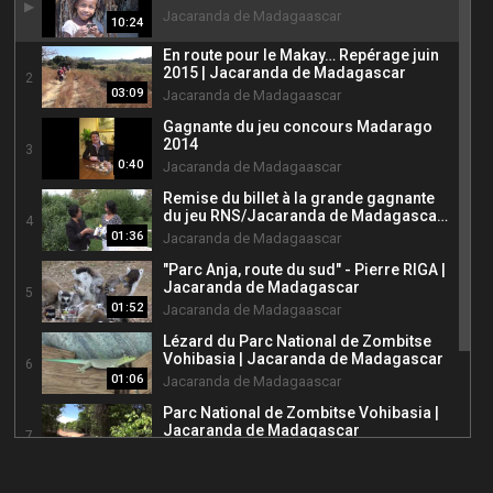
1
Jacaranda de Madagaascar
10:24
En route pour le Makay… Repérage juin
2015 | Jacaranda de Madagascar
2
03:09
Jacaranda de Madagaascar
Gagnante du jeu concours Madarago
2014
3
0:40
Jacaranda de Madagaascar
Remise du billet à la grande gagnante
du jeu RNS/Jacaranda de Madagascar
4
2013
01:36
Jacaranda de Madagaascar
"Parc Anja, route du sud" - Pierre RIGA |
Jacaranda de Madagascar
5
01:52
Jacaranda de Madagaascar
Lézard du Parc National de Zombitse
Vohibasia | Jacaranda de Madagascar
6
01:06
Jacaranda de Madagaascar
Parc National de Zombitse Vohibasia |
Jacaranda de Madagascar
7
01:23
Jacaranda de Madagaascar
Circuit "Jaune" - La RN7 (Isalo) |