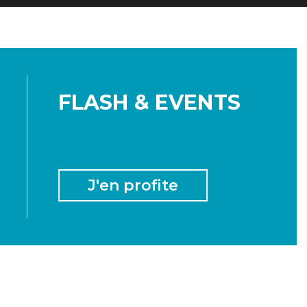
Jacaranda de Madagascar
8
01:22
Jacaranda de Madagaascar
FLASH & EVENTS
J'en profite