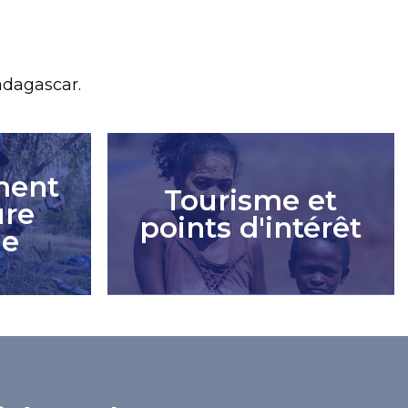
adagascar.
ment
Tourisme et
ure
points d'intérêt
he