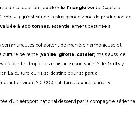
rtie de ce que l’on appelle «
le Triangle vert
». Capitale
 Sambava) qu’est située la plus grande zone de production de
évaluée à 800 tonnes
, essentiellement destinée à
tes communautés cohabitent de manière harmonieuse et
a culture de rente (
vanille, girofle, caféier
) mais aussi de
es
où plantes tropicales mais aussi une variété de
fruits
y
r. La culture du riz se destine pour sa part à
tant environ 240 000 habitants répartis dans 25
dotée d’un aéroport national desservi par la compagnie aérienne