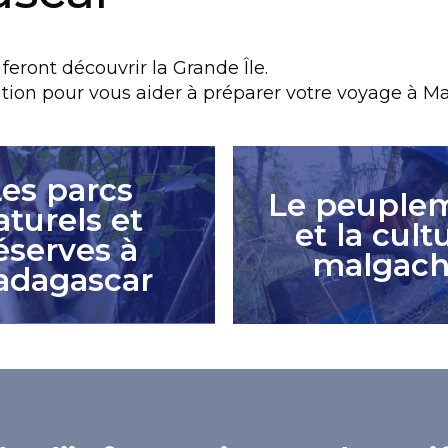
feront découvrir la Grande Île.
sition pour vous aider à préparer votre voyage à M
es parcs
Le peuple
aturels et
et la cult
éserves à
malgac
adagascar