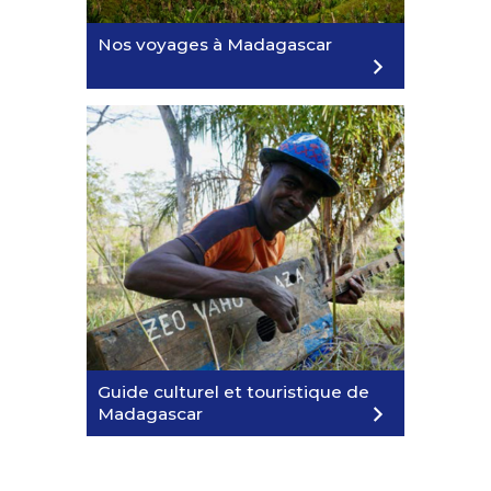
19/12/2026
Nos voyages à Madagascar
02/01/2027
1690€
Ethiopian Airlines
RÉSERVEZ
Guide culturel et touristique de
Madagascar