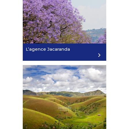
21/12/2026
09/01/2026
1480€
Corsair
L’agence Jacaranda
RÉSERVEZ
16/12/2026
02/01/2027
1650€
Ethiopian Airlines
RÉSERVEZ