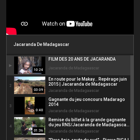
Jacaranda De Madagascar
FILM DES 20 ANS DE JACARANDA
1
Jacaranda de Madagaascar
10:24
En route pour le Makay… Repérage juin
2015 | Jacaranda de Madagascar
2
03:09
Jacaranda de Madagaascar
Gagnante du jeu concours Madarago
2014
3
0:40
Jacaranda de Madagaascar
Remise du billet à la grande gagnante
du jeu RNS/Jacaranda de Madagascar
4
2013
01:36
Jacaranda de Madagaascar