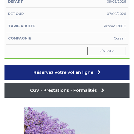
09/08/2026
07/09/2026
Promo 1300€
Corsair
RÉSERVEZ
TARIF
18/12/2026
Réservez votre vol en ligne
ADULTE
DEPART
RETOUR
COMPAGNIE
Prix en €
05/01/2027
TTC, à
CGV - Prestations - Formalités
partir
1690€
Corsair
RÉSERVEZ