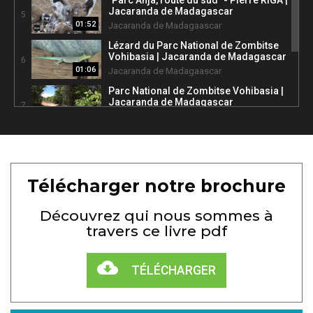
"Parc Anja, route du sud" - Pierre RIGA |
Jacaranda de Madagascar
5
01:52
Jacaranda de Madagaascar
Lézard du Parc National de Zombitse
Vohibasia | Jacaranda de Madagascar
6
01:06
Jacaranda de Madagaascar
Parc National de Zombitse Vohibasia |
Jacaranda de Madagascar
7
01:23
Jacaranda de Madagaascar
Circuit "Jaune" - La RN7 (Isalo) |
Jacaranda de Madagascar
8
01:22
Jacaranda de Madagaascar
Télécharger notre brochure
Découvrez qui nous sommes à
travers ce livre pdf
TÉLÉCHARGER