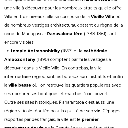
une ville à découvrir pour les nombreux attraits qu’elle offre.
Ville en trois niveaux, elle se compose de la
Vieille Ville
où
de nombreux vestiges architecturaux datant du règne de la
reine de Madagascar
Ranavalona 1ère
(1788-1861) sont
encore visibles.
Le
temple Antranonbiriky
(1857) et la
cathédrale
Ambozontany
(1890) comptent parmi les vestiges à
découvrir dans la Vieille Ville. En contrebas, la ville
intermédiaire regroupant les bureaux administratifs et enfin
la
ville basse
où l’on retrouve les quartiers populaires avec
ses nombreuses boutiques et marchés à ciel ouvert.
Outre ses sites historiques, Fianarantsoa c’est aussi une
région viticole réputée pour la qualité de son
vin
. Cépages
rapportés par des français, la ville est le
premier
producteur de vin
de la Grande île sous les étiquettes