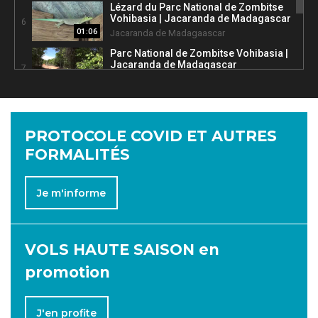
Lézard du Parc National de Zombitse
Vohibasia | Jacaranda de Madagascar
6
01:06
Jacaranda de Madagaascar
Parc National de Zombitse Vohibasia |
Jacaranda de Madagascar
7
01:23
Jacaranda de Madagaascar
Circuit "Jaune" - La RN7 (Isalo) |
Jacaranda de Madagascar
8
01:22
Jacaranda de Madagaascar
PROTOCOLE COVID
ET AUTRES
FORMALITÉS
Je m'informe
VOLS HAUTE SAISON en
promotion
J'en profite