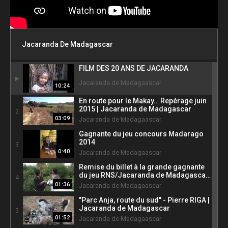
Jacaranda De Madagascar
FILM DES 20 ANS DE JACARANDA
1
Jacaranda de Madagaascar
10:24
En route pour le Makay… Repérage juin
2015 | Jacaranda de Madagascar
2
03:09
Jacaranda de Madagaascar
Gagnante du jeu concours Madarago
2014
3
0:40
Jacaranda de Madagaascar
Remise du billet à la grande gagnante
du jeu RNS/Jacaranda de Madagascar
4
2013
01:36
Jacaranda de Madagaascar
"Parc Anja, route du sud" - Pierre RIGA |
Jacaranda de Madagascar
5
01:52
Jacaranda de Madagaascar