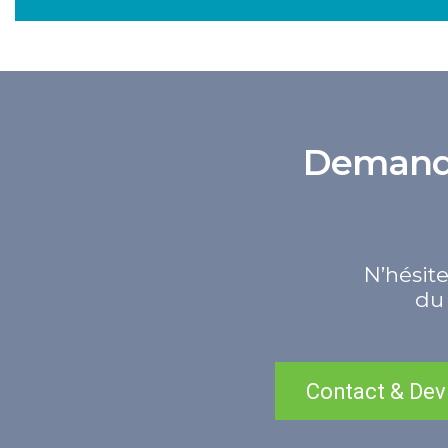
Demande 
N’hésite
du 
Contact & Dev