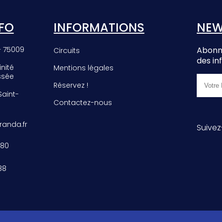
E
ROSEA
FO
INFORMATIONS
NEW
– 75009
Abonne
Circuits
des in
inité
Mentions légales
ssée
Réservez !
 Saint-
Contactez-nous
anda.fr
Suivez
 80
88