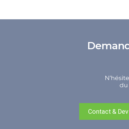
Demande 
N’hésite
du 
Contact & Dev